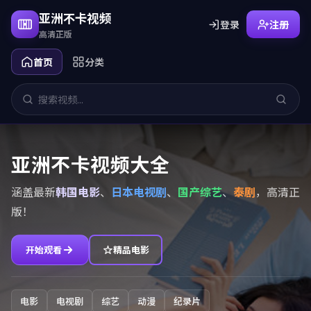
亚洲不卡视频
登录
注册
高清正版
首页
分类
亚洲不卡视频大全
涵盖最新
韩国电影
、
日本电视剧
、
国产综艺
、
泰剧
，高清正
版！
开始观看
精品电影
电影
电视剧
综艺
动漫
纪录片