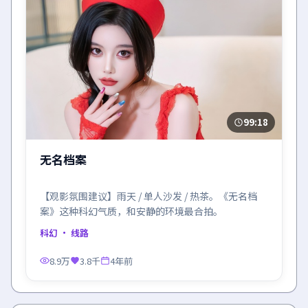
99:18
无名档案
【观影氛围建议】雨天 / 单人沙发 / 热茶。《无名档
案》这种科幻气质，和安静的环境最合拍。
科幻
· 线路
8.9万
3.8千
4年前