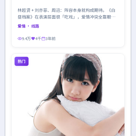
林超贤 + 刘亦菲、周迅：阵容本身就构成期待。《白
昼档案》在表演层面很「吃戏」，爱情冲突全靠眼神
顶住。
爱情
· 线路
9.4万
4千
3年前
热门