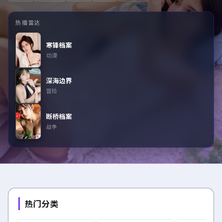
热播雷达
寒锋档案
动漫
深海边界
冒险
断桥档案
战争
热门分类