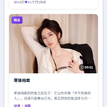
9.8万
4.1千
3年前
精选
99:01
寒锋档案
寒锋档案的厉害之处在于：它让你共情「并不完美的
人」。动漫只是舞台灯光，真正照亮的是选择与代
价。
动漫
· 线路