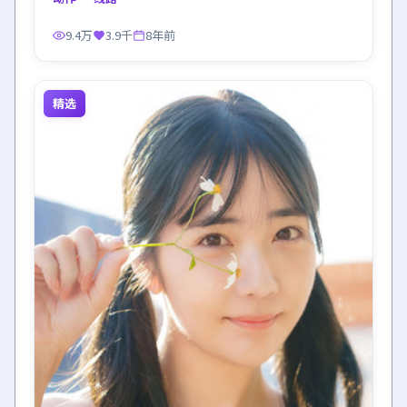
9.4万
3.9千
8年前
精选