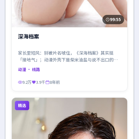
99:55
深海档案
家长里短风：别被片名唬住，《深海档案》其实挺
「接地气」；动漫外壳下是柴米油盐与说不出口的在
乎。
动漫
· 线路
9.2万
3.9千
8年前
精选