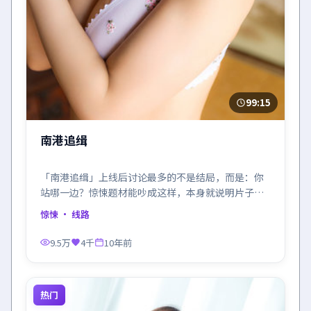
99:15
南港追缉
「南港追缉」上线后讨论最多的不是结局，而是：你
站哪一边？惊悚题材能吵成这样，本身就说明片子成
了。
惊悚
· 线路
9.5万
4千
10年前
热门