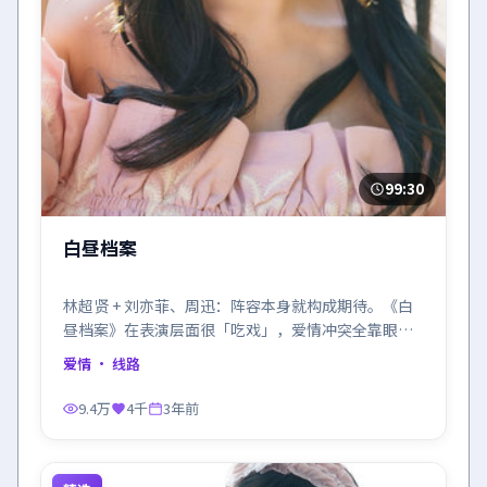
99:30
白昼档案
林超贤 + 刘亦菲、周迅：阵容本身就构成期待。《白
昼档案》在表演层面很「吃戏」，爱情冲突全靠眼神
顶住。
爱情
· 线路
9.4万
4千
3年前