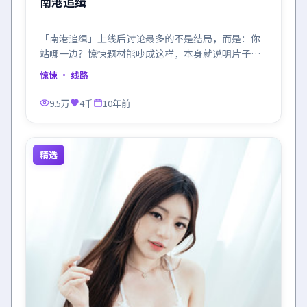
南港追缉
「南港追缉」上线后讨论最多的不是结局，而是：你
站哪一边？惊悚题材能吵成这样，本身就说明片子成
了。
惊悚
· 线路
9.5万
4千
10年前
精选