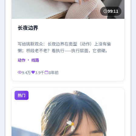
99:11
长夜边界
写给挑剔观众：长夜边界在类型（动作）上没有偷
懒；桥段老不老？看执行——执行层面，它很硬。
动作
· 线路
9.4万
3.9千
8年前
热门