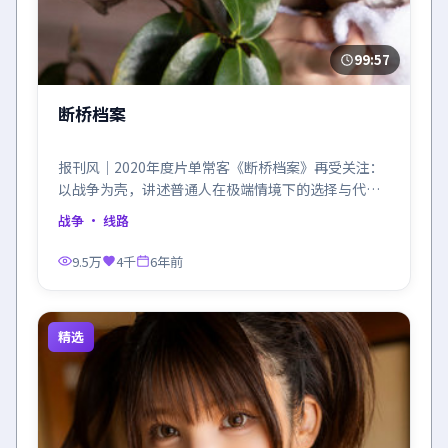
99:57
断桥档案
报刊风｜2020年度片单常客《断桥档案》再受关注：
以战争为壳，讲述普通人在极端情境下的选择与代
价。
战争
· 线路
9.5万
4千
6年前
精选